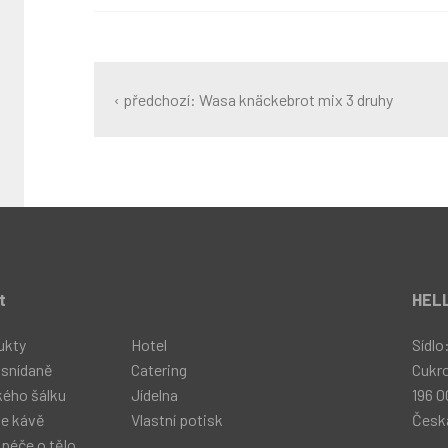
‹ předchozí: Wasa knäckebrot mix 3 druhy
t
HELL
ukty
Hotel
Sídlo
 snídaně
Catering
Cukr
kého šálku
Jídelna
196 0
ke kávě
Vlastní potisk
Česká
 péče o tělo