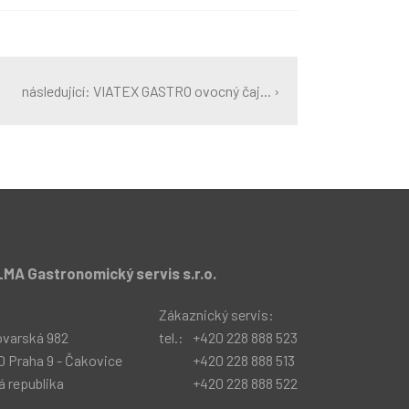
následující: VIATEX GASTRO ovocný čaj... ›
MA Gastronomický servis s.r.o.
:
Zákaznický servis:
ovarská 982
tel.:
+420 228 888 523
0 Praha 9 - Čakovice
+420 228 888 513
 republika
+420 228 888 522