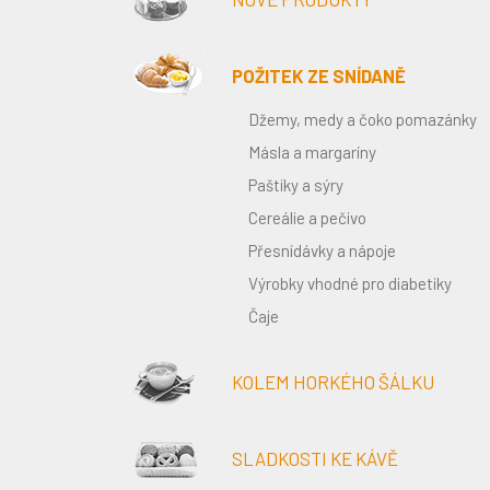
POŽITEK ZE SNÍDANĚ
Džemy, medy a čoko pomazánky
Másla a margaríny
Paštiky a sýry
Cereálie a pečivo
Přesnídávky a nápoje
Výrobky vhodné pro diabetiky
Čaje
KOLEM HORKÉHO ŠÁLKU
SLADKOSTI KE KÁVĚ