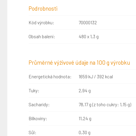
Podrobnosti
Kód výrobku:
70000132
Obsah balení:
480 x 1,3 g
Průměrné výživové údaje na 100 g výrobku
Energetická hodnota:
1659 kJ / 392 kcal
Tuky:
2,94 g
Sacharidy:
78,17 g (z toho cukry: 1,15 g)
Bílkoviny:
11,24 g
Sůl:
0,30 g