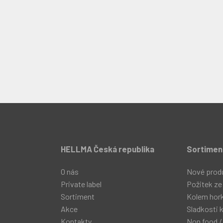
HELLMA Česká republika
Sortimen
O nás
Nové prod
Private label
Požitek ze
Sortiment
Kolem hor
Akce
Sladkosti 
Kontakty
Non food /