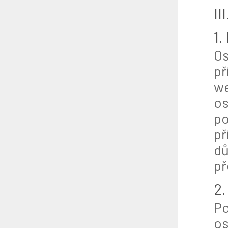
II
1.
Os
př
we
os
po
př
dů
př
2.
Po
os