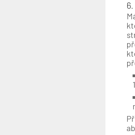
6.
Má
kt
st
př
kt
př
Př
ab