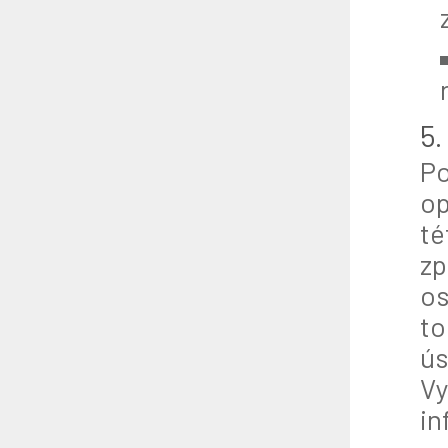
5.
Po
op
té
zp
os
to
úsi
Vy
in