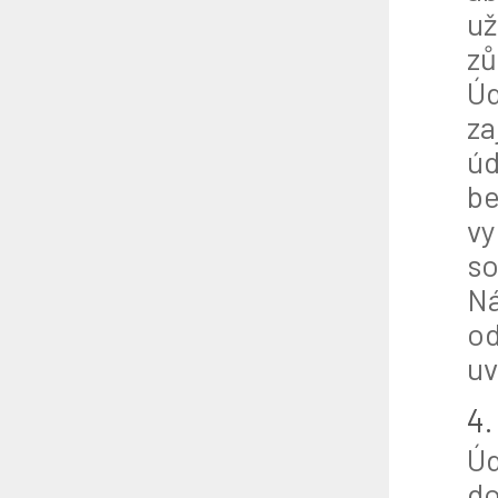
už
zů
Úd
za
úd
be
vy
so
Ná
od
uv
4.
Úd
do