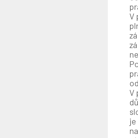
pr
V 
pl
zá
zá
ne
Po
pr
od
V 
dů
sl
je
na