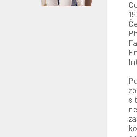
Cu
19
Če
Ph
Fa
Em
In
Po
zp
s 
ne
za
ko