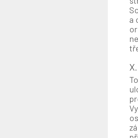
st
So
a 
or
ne
tř
X.
To
ul
pr
Vy
os
zá
př