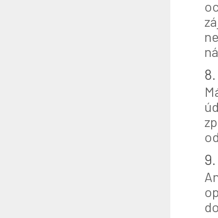
oc
zá
ne
ná
8.
Má
úd
zp
od
9.
An
op
do