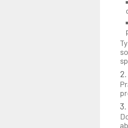
Ty
so
sp
2.
Pr
pr
3.
Do
ab