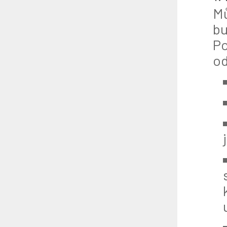
Mů
bu
Po
od