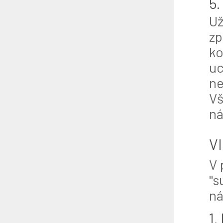
5.
Už
zp
ko
uc
ne
Vš
ná
VI
V 
"s
ná
1.