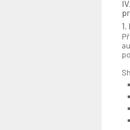
IV
pr
1.
Př
au
po
Sh