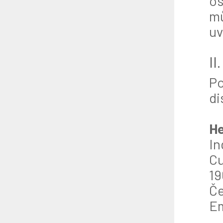
os
mů
uv
II
Po
di
He
In
Cu
19
Če
Em