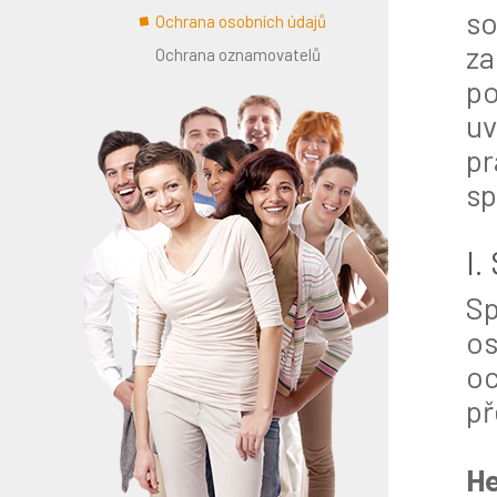
so
Ochrana osobních údajů
za
Ochrana oznamovatelů
po
uv
pr
sp
I.
Sp
os
oc
př
He