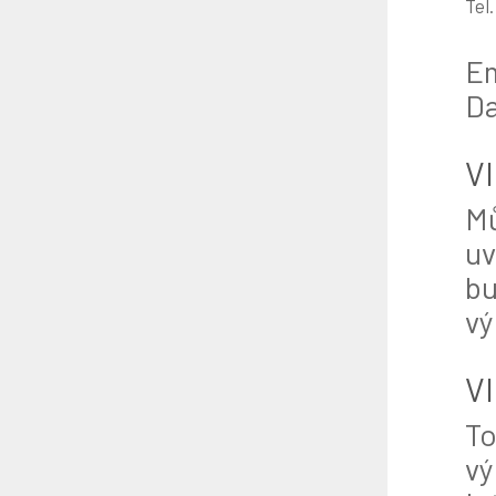
Tel.
Em
Da
VI
Mů
uv
bu
vý
VI
To
vý