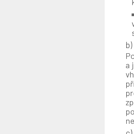
b)
Po
a 
vh
př
pr
zp
po
ne
c)