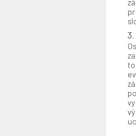
zá
pr
sl
3.
Os
za
to
ev
zá
po
vy
vý
uc