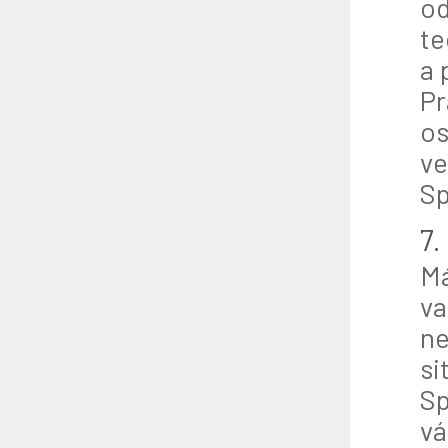
od
te
a 
Pr
os
ve
Sp
7.
Má
va
ne
si
Sp
vá