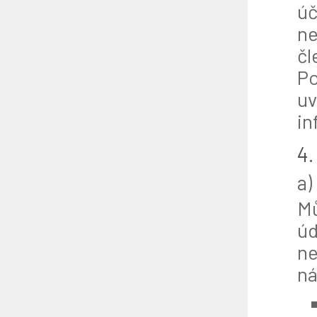
úč
ne
čl
Po
uv
in
4.
a)
Mů
úd
ne
ná