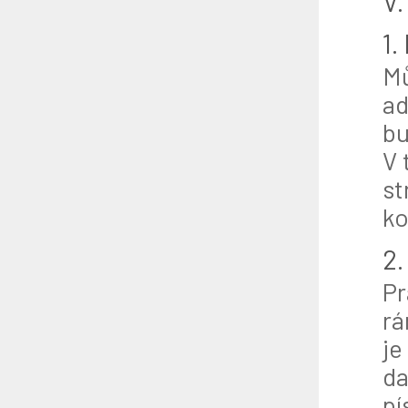
V.
1.
Mů
ad
bu
V 
st
ko
2.
Pr
rá
je
da
pí