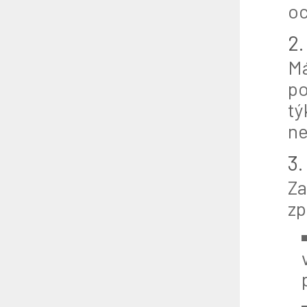
oc
2.
Má
po
tý
ne
3.
Za
zp