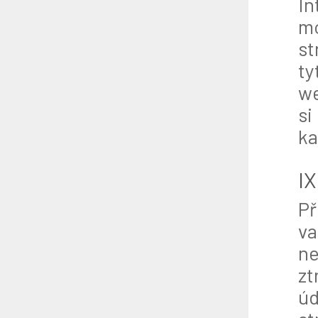
In
mo
st
ty
we
si
ka
IX
Př
va
ne
zt
úd