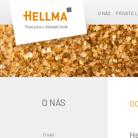
O NÁS
PRIVATE 
O NÁS
O
He
O nás