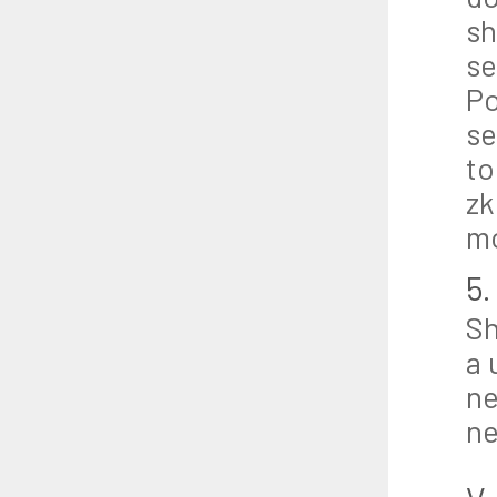
sh
se
Po
se
to
zk
m
5.
Sh
a 
ne
ne