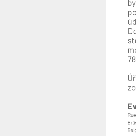
by
po
úd
Do
st
mo
78
Úř
zo
Ev
Rue
Brü
Bel