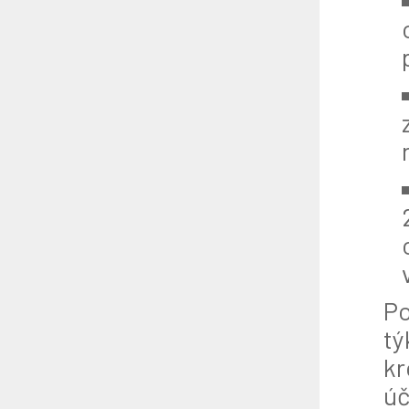
Po
tý
kr
úč