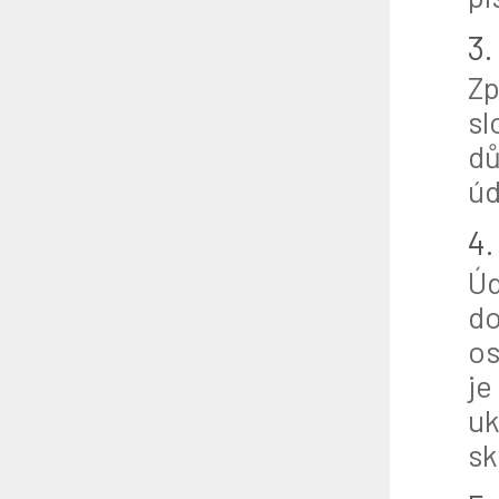
3.
Zp
sl
dů
úd
4.
Úd
do
os
je
uk
sk