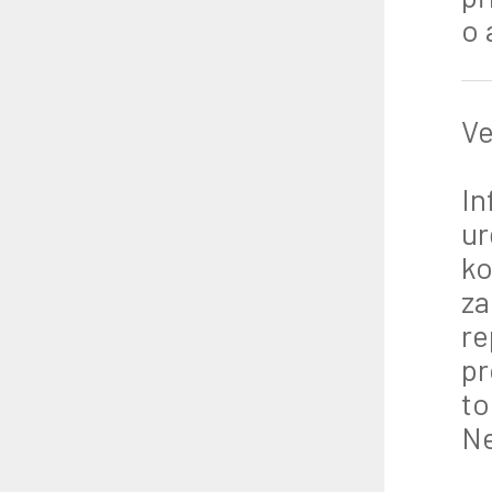
o 
Ve
In
ur
ko
za
re
pr
to
Ne