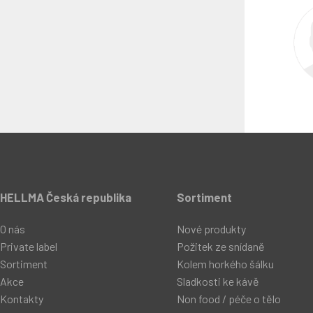
HELLMA Česká republika
Sortiment
O nás
Nové produkty
Private label
Požitek ze snídaně
Sortiment
Kolem horkého šálku
Akce
Sladkosti ke kávě
Kontakty
Non food / péče o tělo