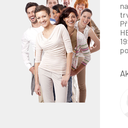
na
tr
Př
HE
19
po
Ak