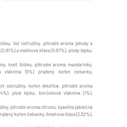
išku, list ostružiny, přírodní aroma jahody a
 (2,91%) a malinová šťáva (0,97%), plody šípku,
iny, květ ibišku, příírodní aroma mandarinky,
vá vláknina (5%) pražený kořen čekanky,
ist ostružiny, kořen lékořice, přírodní aroma
64%), plod šípku, borůvková vláknina (1%),
užiny, přírodní aroma citronu, kyselina jablečná
 pražený kořen čekanky, limetová šťáva (2,52%),