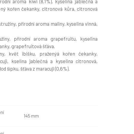
írodní aroma kiwi (8,1%), kyselina jablečná a
ený kořen čekanky, citronová kůra, citronová
stružiny, přírodní aroma maliny, kyselina vinná,
.
užiny, přírodní aroma grapefruitu, kyselina
nky, grapefruitová šťáva.
žiny, květ
ibišku, praženýá kořen čekanky,
uji, kselina jablečná a kyselina citronová,
d šípku, šťáva z maracuji (0,6%).
ní
145 mm
ní