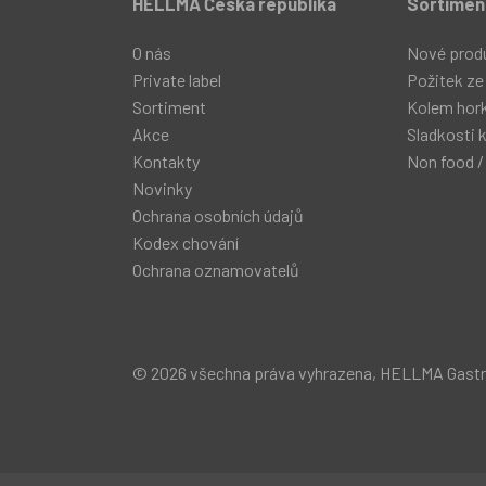
HELLMA Česká republika
Sortimen
O nás
Nové prod
Private label
Požitek ze
Sortiment
Kolem hor
Akce
Sladkosti 
Kontakty
Non food /
Novinky
Ochrana osobních údajů
Kodex chování
Ochrana oznamovatelů
© 2026 všechna práva vyhrazena, HELLMA Gastro