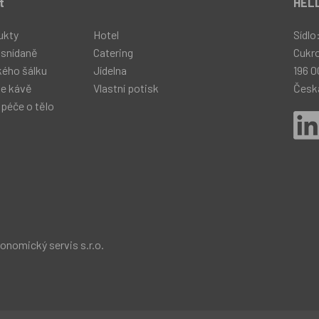
t
HELL
ukty
Hotel
Sídlo
 snídaně
Catering
Cukr
kého šálku
Jídelna
196 0
ke kávě
Vlastní potisk
Česká
 péče o tělo
nomický servis s.r.o.