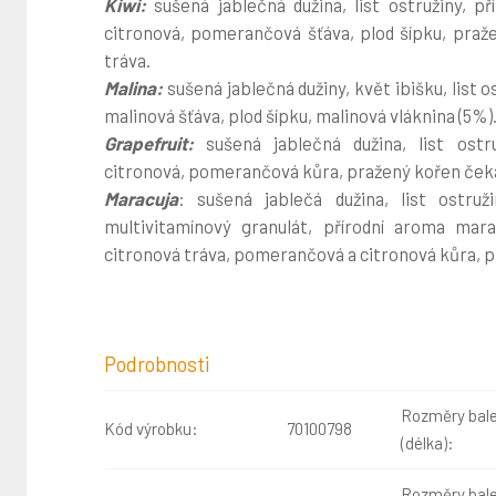
Kiwi:
sušená jablečná dužina, list ostružiny, př
citronová, pomerančová šťáva, plod šípku, praž
tráva.
Malina:
sušená jablečná dužiny, květ ibišku, list o
malinová šťáva, plod šípku, malinová vláknina (5%)
Grapefruit:
sušená jablečná dužina, list ostr
citronová, pomerančová kůra, pražený kořen čeka
Maracuja
: sušená jablečá dužina, list ostru
multivitamínový granulát, přírodní aroma marac
citronová tráva, pomerančová a citronová kůra, plo
Podrobnosti
Rozměry bale
Kód výrobku:
70100798
(délka):
Rozměry bale