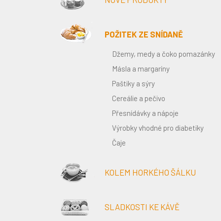
POŽITEK ZE SNÍDANĚ
Džemy, medy a čoko pomazánky
Másla a margaríny
Paštiky a sýry
Cereálie a pečivo
Přesnídávky a nápoje
Výrobky vhodné pro diabetiky
Čaje
KOLEM HORKÉHO ŠÁLKU
SLADKOSTI KE KÁVĚ