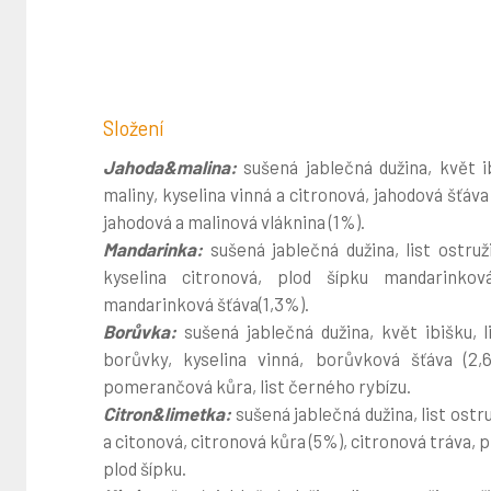
Složení
Jahoda&malina:
sušená jablečná dužina, květ ib
maliny, kyselina vinná a citronová, jahodová šťáva
jahodová a malinová vláknina (1%).
Mandarinka:
sušená jablečná dužina, list ostruž
kyselina citronová, plod šípku mandarinko
mandarinková šťáva(1,3%).
Borůvka:
sušená jablečná dužina, květ ibišku, l
borůvky, kyselina vinná, borůvková šťáva (2,
pomerančová kůra, list černého rybízu.
Citron&limetka:
sušená jablečná dužina, list ostr
a citonová, citronová kůra (5%), citronová tráva,
plod šípku.