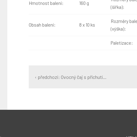
Hmotnost balení:
160 g
(šířka):
Rozměry bale
Obsah balení:
8 x 10 ks
(výška):
Paletizace:
‹ předchozí: Ovocný čaj s příchutí...