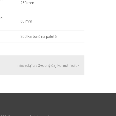
280 mm
ní
80 mm
200 kartonů na paletě
následující: Ovocný čaj Forest fruit ›