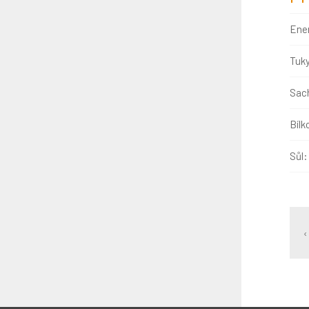
Ene
Tuk
Sach
Bílk
Sůl:
‹