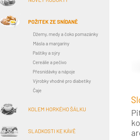
POŽITEK ZE SNÍDANĚ
Džemy, medy a čoko pomazánky
Másla a margaríny
Paštiky a sýry
Cereálie a pečivo
Přesnídávky a nápoje
Výrobky vhodné pro diabetiky
Čaje
Sl
KOLEM HORKÉHO ŠÁLKU
Pi
ko
ar
SLADKOSTI KE KÁVĚ