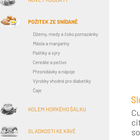
POŽITEK ZE SNÍDANĚ
Džemy, medy a čoko pomazánky
Másla a margaríny
Paštiky a sýry
Cereálie a pečivo
Přesnídávky a nápoje
Výrobky vhodné pro diabetiky
Čaje
Sl
KOLEM HORKÉHO ŠÁLKU
Cu
ci
so
SLADKOSTI KE KÁVĚ