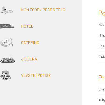
NON FOOD / PÉČE O TĚLO
Po
Kód
HOTEL
Hmo
CATERING
Obsa
EAN
JÍDELNA
VLASTNÍ POTISK
Pr
Ene
Tuk