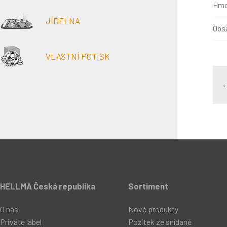
Hmo
JÍDELNA
Obsa
VLASTNÍ POTISK
‹
HELLMA Česká republika
Sortiment
O nás
Nové produkty
Private label
Požitek ze snídaně