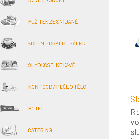
POŽITEK ZE SNÍDANĚ
KOLEM HORKÉHO ŠÁLKU
SLADKOSTI KE KÁVĚ
NON FOOD / PÉČE O TĚLO
Sl
HOTEL
Ro
vo
sl
CATERING