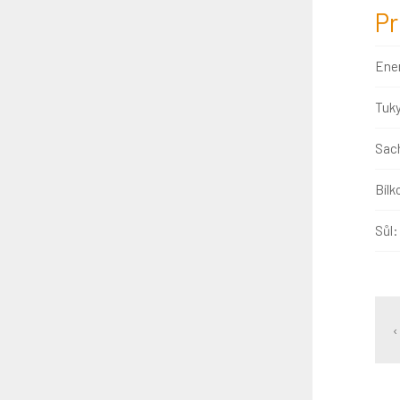
Pr
Ene
Tuk
Sach
Bílk
Sůl:
‹