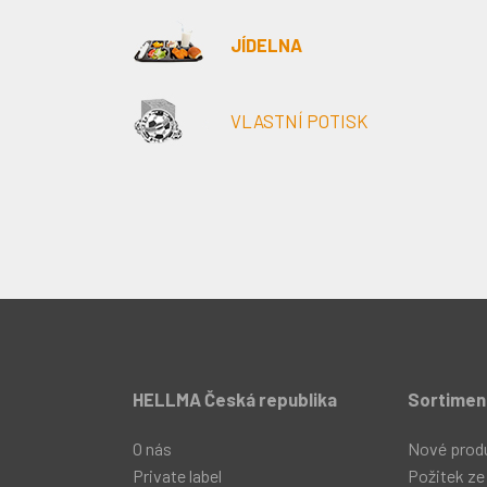
JÍDELNA
VLASTNÍ POTISK
HELLMA Česká republika
Sortimen
O nás
Nové prod
Private label
Požitek ze