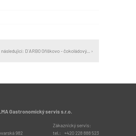
následující: D´ARBO Oříškovo - čokoládový... ›
MA Gastronomický servis s.r.o.
:
Zákaznický servis:
ovarská 982
tel.:
+420 228 888 523