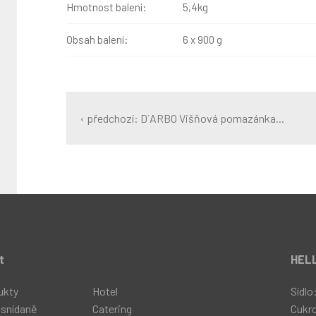
Hmotnost balení:
5,4kg
Obsah balení:
6 x 900 g
‹ předchozí: D´ARBO Višňová pomazánka...
t
HELL
ukty
Hotel
Sídlo
 snídaně
Catering
Cukr