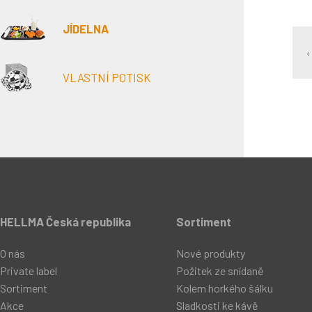
JÍDELNA
‹
VLASTNÍ POTISK
HELLMA Česká republika
Sortiment
O nás
Nové produkty
Private label
Požitek ze snídaně
Sortiment
Kolem horkého šálku
Akce
Sladkosti ke kávě