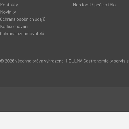
Kontakty
Non food / péče o tělo
Novinky
Ochrana osobních údajů
Kodex chování
Ochrana oznamovatelů
© 2026 všechna práva vyhrazena, HELLMA Gastronomický servis s.