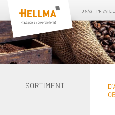
O NÁS
PRIVATE 
SORTIMENT
D´
OB