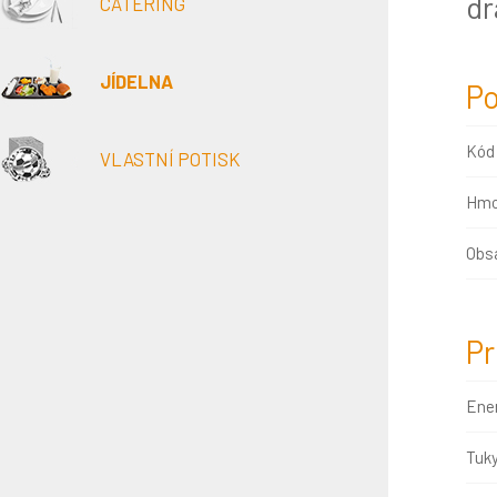
dr
CATERING
JÍDELNA
Po
Kód
VLASTNÍ POTISK
Hmo
Obsa
Pr
Ene
Tuk