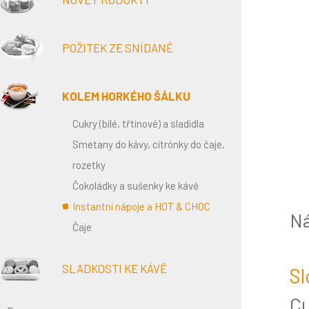
POŽITEK ZE SNÍDANĚ
KOLEM HORKÉHO ŠÁLKU
Cukry (bílé, třtinové) a sladidla
Smetany do kávy, citrónky do čaje,
rozetky
Čokoládky a sušenky ke kávě
Instantní nápoje a HOT & CHOC
Ná
Čaje
SLADKOSTI KE KÁVĚ
Sl
Cu