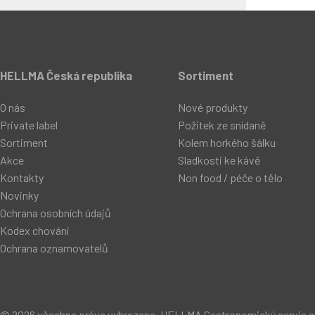
HELLMA Česká republika
Sortiment
O nás
Nové produkty
Private label
Požitek ze snídaně
Sortiment
Kolem horkého šálku
Akce
Sladkosti ke kávě
Kontakty
Non food / péče o tělo
Novinky
Ochrana osobních údajů
Kodex chování
Ochrana oznamovatelů
© 2026 všechna práva vyhrazena, HELLMA Gastronomický servis s.