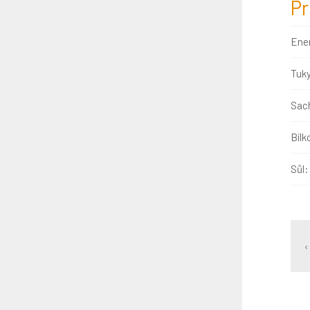
Pr
Ene
Tuk
Sach
Bílk
Sůl:
‹