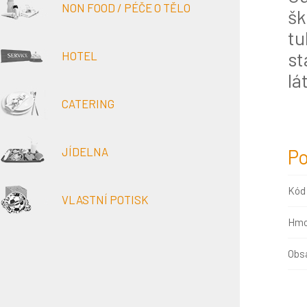
NON FOOD / PÉČE O TĚLO
š
tu
st
HOTEL
lá
CATERING
JÍDELNA
Po
Kód
VLASTNÍ POTISK
Hmo
Obsa