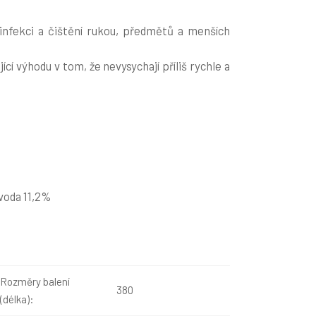
nfekci a čištění rukou, předmětů a menších
cí výhodu v tom, že nevysychají příliš rychle a
 voda 11,2%
Rozměry balení
380
(délka):