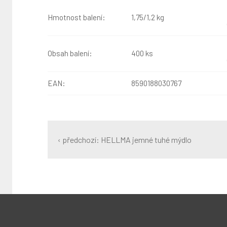
Hmotnost balení:
1,75/1,2 kg
Obsah balení:
400 ks
EAN:
8590188030767
‹ předchozí: HELLMA jemné tuhé mýdlo