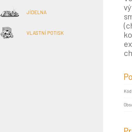
vý
JÍDELNA
sm
(c
ko
VLASTNÍ POTISK
ex
ch
Po
Kód
Obsa
Pr