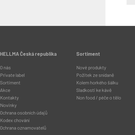
HELLMA Česká republika
Sortiment
O nás
Nové produkty
Private label
Požitek ze snídaně
Sortiment
Kolem horkého šálku
Akce
Sladkosti ke kávě
Kontakty
Non food / péče o tělo
Novinky
Ochrana osobních údajů
Kodex chování
Ochrana oznamovatelů