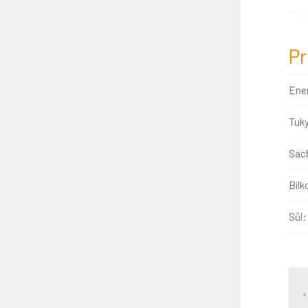
Pr
Ene
Tuk
Sach
Bílk
Sůl:
‹