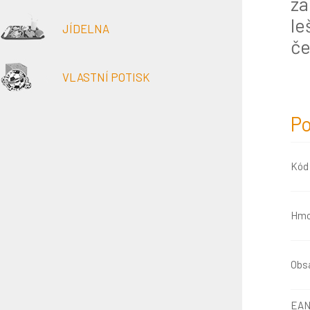
za
le
JÍDELNA
če
VLASTNÍ POTISK
Po
Kód
Hmo
Obsa
EAN