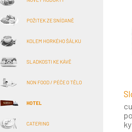
POŽITEK ZE SNÍDANĚ
KOLEM HORKÉHO ŠÁLKU
SLADKOSTI KE KÁVĚ
NON FOOD / PÉČE O TĚLO
Sl
HOTEL
c
po
ky
CATERING