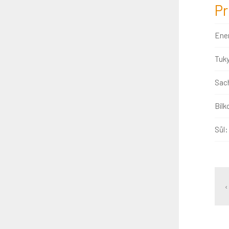
Pr
Ene
Tuk
Sach
Bílk
Sůl:
‹