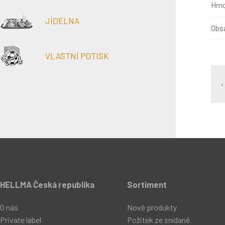
Hmo
JÍDELNA
Obsa
VLASTNÍ POTISK
‹
HELLMA Česká republika
Sortiment
O nás
Nové produkty
Private label
Požitek ze snídaně