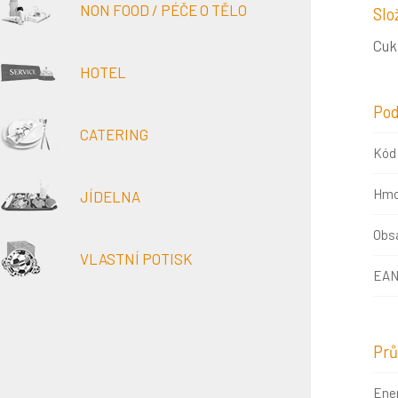
NON FOOD / PÉČE O TĚLO
Slo
Cukr
HOTEL
Pod
CATERING
Kód
Hmo
JÍDELNA
Obsa
VLASTNÍ POTISK
EAN
Prů
Ene