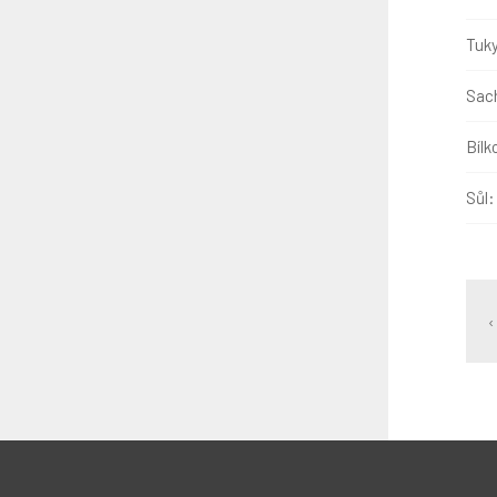
Tuk
Sach
Bílk
Sůl:
‹