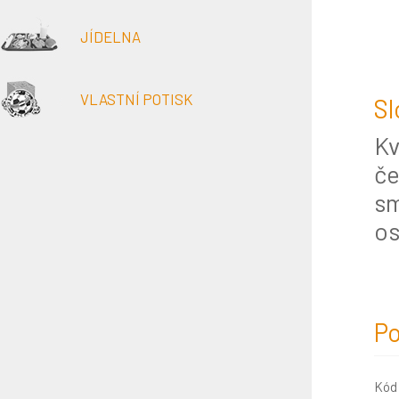
JÍDELNA
VLASTNÍ POTISK
Sl
Kv
če
sm
os
Po
Kód