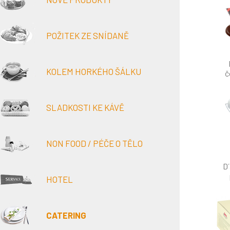
POŽITEK ZE SNÍDANĚ
KOLEM HORKÉHO ŠÁLKU
č
SLADKOSTI KE KÁVĚ
NON FOOD / PÉČE O TĚLO
D
HOTEL
sn
ener
CATERING