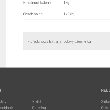
Hmotnost balení:
1 kg
Obsah balení:
1 x 1 kg
‹ předchozí: Extra jahodový džem 4 kg
t
HELL
ukty
Hotel
Sídlo
 snídaně
Catering
Cukr