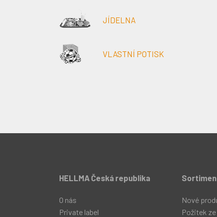
JÍDELNA
VLASTNÍ POTISK
HELLMA Česká republika
Sortimen
O nás
Nové prod
Private label
Požitek ze