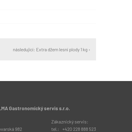
následující: Extra džem lesní plody 1 kg ›
MA Gastronomický servis s.r.o.
:
Zákaznický servis:
ovarská 982
tel.:
+420 228 888 523